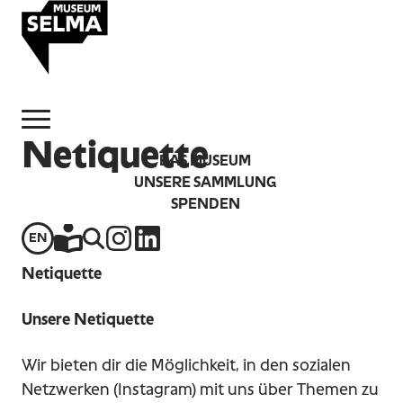
Zum Hauptinhalt der Seite springen
Zur Startseite navigieren
Netiquette
DAS MUSEUM
UNSERE SAMMLUNG
SPENDEN
EN
Instagram
LinkedIn
Leichte Sprache
Website-Suche
Netiquette
Unsere Netiquette
Wir bieten dir die Möglichkeit, in den sozialen
Netzwerken (Instagram) mit uns über Themen zu