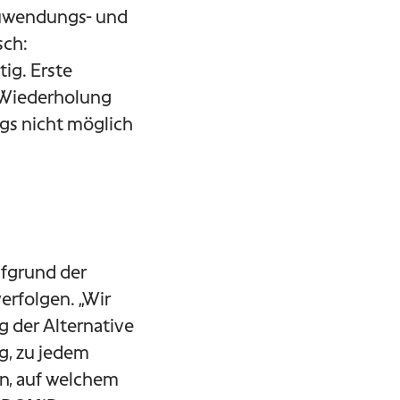
Zuwendungs- und
sch:
ig. Erste
e Wiederholung
gs nicht möglich
fgrund der
erfolgen. „Wir
g der Alternative
g, zu jedem
en, auf welchem