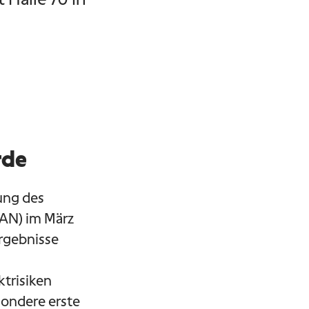
rde
ung des
AN) im März
Ergebnisse
trisiken
sondere erste