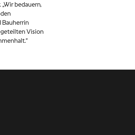
 „Wir bedauern,
t den
d Bauherrin
geteilten Vision
mmenhalt.“