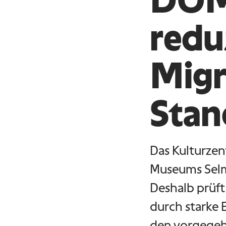
DOMi
redu
Mig
Stan
Das Kulturze
Museums Selma
Deshalb prüft
durch starke
den vorgegebe