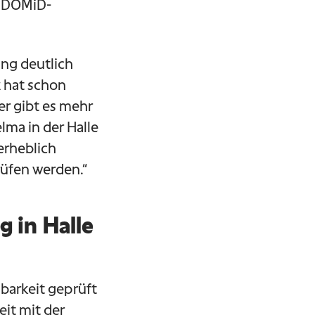
t DOMiD-
ung deutlich
z hat schon
er gibt es mehr
lma in der Halle
rheblich
rüfen werden.“
g in Halle
arkeit geprüft
it mit der