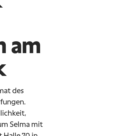
k
m am
k
mat des
üfungen.
ichkeit,
um Selma mit
Halle 70 in