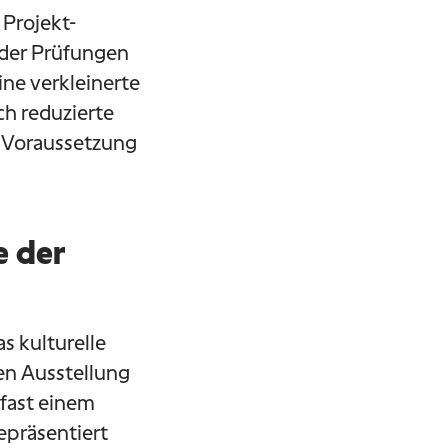
 Projekt-
 der Prüfungen
ne verkleinerte
ch reduzierte
e Voraussetzung
e der
s kulturelle
gen Ausstellung
 fast einem
epräsentiert