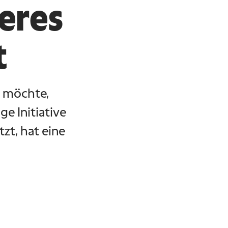
eres
t
n möchte,
e Initiative
zt, hat eine