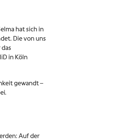
lma hat sich in
det. Die von uns
 das
iD in Köln
chkeit gewandt –
ei.
erden: Auf der